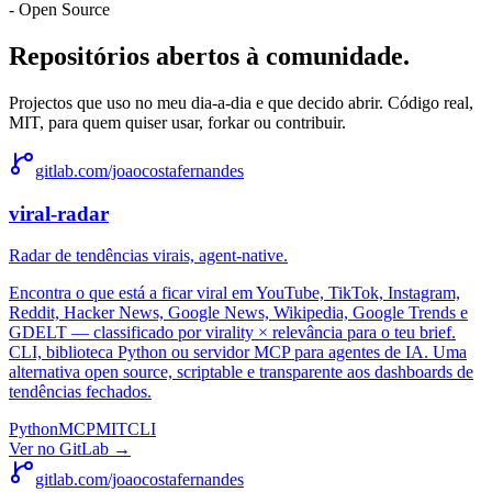
- Open Source
Repositórios abertos à comunidade.
Projectos que uso no meu dia-a-dia e que decido abrir. Código real,
MIT, para quem quiser usar, forkar ou contribuir.
gitlab.com/joaocostafernandes
viral-radar
Radar de tendências virais, agent-native.
Encontra o que está a ficar viral em YouTube, TikTok, Instagram,
Reddit, Hacker News, Google News, Wikipedia, Google Trends e
GDELT — classificado por virality × relevância para o teu brief.
CLI, biblioteca Python ou servidor MCP para agentes de IA. Uma
alternativa open source, scriptable e transparente aos dashboards de
tendências fechados.
Python
MCP
MIT
CLI
Ver no GitLab
→
gitlab.com/joaocostafernandes